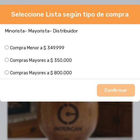
0
Seleccione Lista según tipo de compra
Minorista- Mayorista- Distribuidor
Seleccione una lista de precios
Mate Imperial Madera Algarrobo PERSONALIZADO - MIN 20U
Compra Menor a $ 349.999
Compras Mayores a $ 350.000
Contamos con Stock
Compras Mayores a $ 800.000
Confirmar