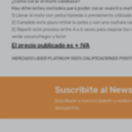
¿Como curar el mate calabaza?
Hay diferentes metodos para poder curar nuestro mat
1) Llenar el mate con yerba húmeda o previamente utilizada
2) Cumplido este plazo retirar la yerba y con una cuchara ras
3) Repetir este proceso entre 4 a 6 veces para mejorar los r
verde oscuro/negro y listo!
El precio publicado es + IVA
MERCADO LIDER PLATINUM 100% CALIFICACIONES POSIT
Suscribite al News
Suscríbase a nuestro boletín y reciba 
descuentos.