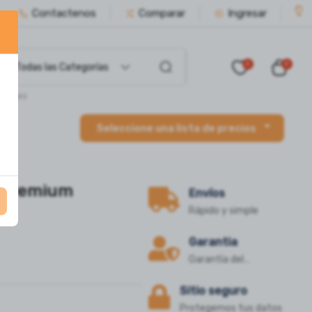
Contactenos
Comparar
Ingresar
0
0
Todas las Categorías
Mates
Seleccione una lista de precios
o premium
Envíos
Rápido y simple
Garantia
Garantía del
Fabricante
Sitio seguro
Protegemos tus datos