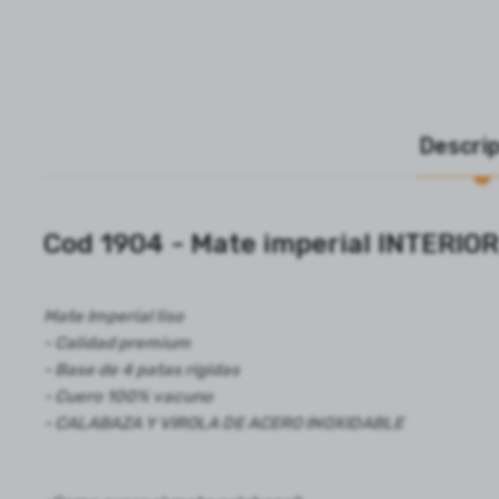
Descri
Cod 1904 - Mate imperial INTERI
Mate Imperial liso
- Calidad premium
- Base de 4 patas rígidas
- Cuero 100% vacuno
- CALABAZA Y VIROLA DE ACERO INOXIDABLE