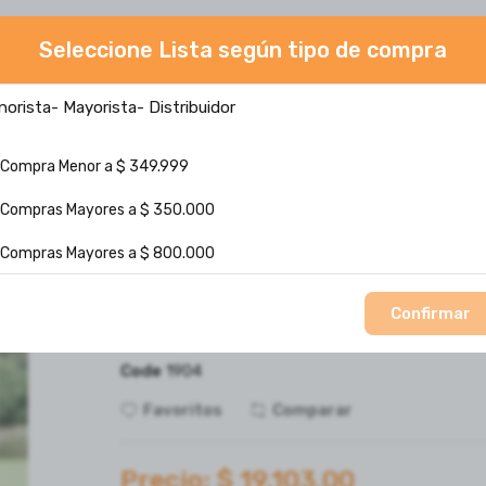
Seleccione Lista según tipo de compra
norista- Mayorista- Distribuidor
Lo mas buscado :
Mate
Bombilla
termo
1
Compra Menor a $ 349.999
olíticas
Envíos
Nosotros
Contáctenos
Compras Mayores a $ 350.000
Compras Mayores a $ 800.000
Mate imperial interior acer
Confirmar
(1)
Code
1904
Favoritos
Comparar
Precio: $ 19.103,00