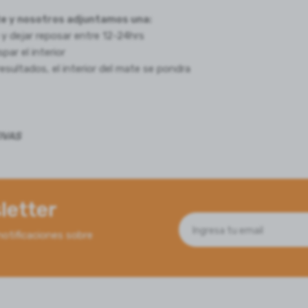
e y nosotros adjuntamos una:
 y dejar reposar entre 12-24hrs
par el interior
esultados, el interior del mate se pondra
IVAS
letter
notificaciones sobre