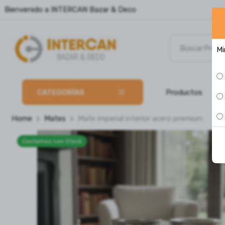
Bienvenido a INTERCAN Bazar & Deco
Mi
CATEGORÍAS
Productos
P
Home
Mates
Mate imperial interior acero premium
Contamos con Stock