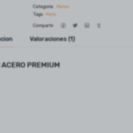
Categoría:
Mates
Tags
Mate
Compartir
pcion
Valoraciones (1)
OR ACERO PREMIUM