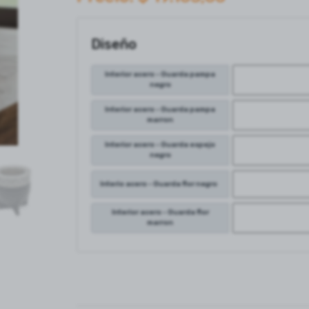
Diseño
Interior acero - Guarda pampa
negro
Interior acero - Guarda pampa
marron
Interior acero - Guarda espejo
negro
Interio acero - Guarda flor negro
Interior acero - Guarda flor
marron